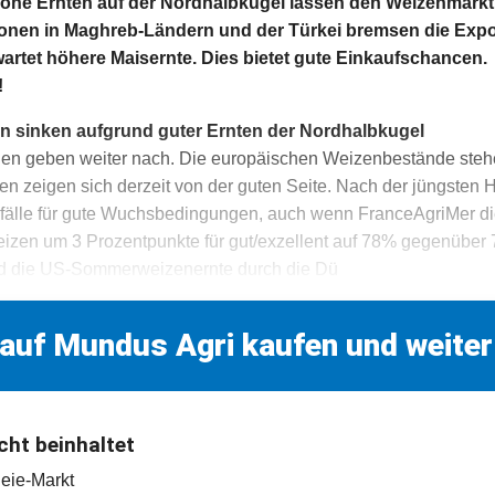
he Ernten auf der Nordhalbkugel lassen den Weizenmarkt
onen in Maghreb-Ländern und der Türkei bremsen die Exp
wartet höhere Maisernte. Dies bietet gute Einkaufschancen.
!
n sinken aufgrund guter Ernten der Nordhalbkugel
en geben weiter nach. Die europäischen Weizenbestände steh
n zeigen sich derzeit von der guten Seite. Nach der jüngsten 
älle für gute Wuchsbedingungen, auch wenn FranceAgriMer di
izen um 3 Prozentpunkte für gut/exzellent auf 78% gegenüber 
nd die US-Sommerweizenernte durch die Dü
 auf Mundus Agri kaufen und weiter
cht beinhaltet
leie-Markt