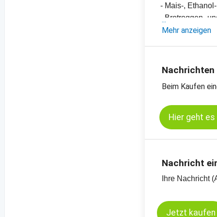
- Mais-, Ethano
- Brotroggen- un
- Einschätzung
Mehr anzeigen
- Offizielle Ern
- Preischarts, E
- Preischats zu
Nachrichten
Kassamarkt - B
Beim Kaufen ein
Kassamarkt - Kö
Hier geht es
Nachricht ei
Ihre Nachricht (
Jetzt kaufen