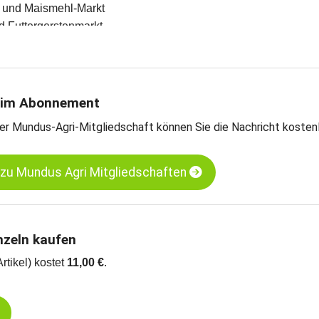
l- und Maismehl-Markt
d Futtergerstenmarkt
en und Meinungen des Handels
teschätzungen
rntebilanzen und Import- und Exportdaten
 verschiedenen Kassamärkten
 im Abonnement
-Weizen - Hamburg
er Mundus-Agri-Mitgliedschaft können Sie die Nachricht kosten
rnermais - Süd-Oldenburg
 zu Mundus Agri Mitgliedschaften
nzeln kaufen
Artikel) kostet
11,00 €
.