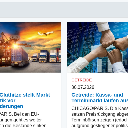
GETREIDE
30.07.2026
Gluthitze stellt Markt
Getreide: Kassa- und
tik vor
Terminmarkt laufen au
rderungen
CHICAGO/PARIS. Die Kass
RIS. Bei den EU-
setzen Preisrückgang abgemi
ungen geht es weiter
Terminbörsen zeigen jedoch
ch die Bestände sinken
aufgrund gestiegener politi