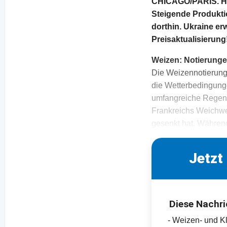
CHICAGO/PARIS. Ho
Steigende Produkti
dorthin. Ukraine er
Preisaktualisierung
Weizen:
Notierunge
Die Weizennotierung
die Wetterbedingunge
umfangreiche Regenf
Frankreichs Weichwe
gesenkt hat. Währe
Jetzt
Diese Nachri
- Weizen- und K