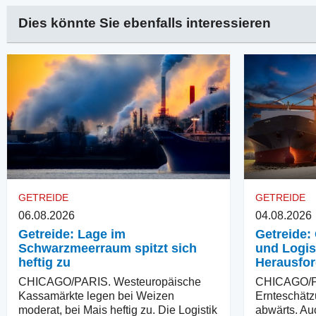
Dies könnte Sie ebenfalls interessieren
GETREIDE
GETREIDE
06.08.2026
04.08.2026
Getreide: Lage im
Getreide: 
Schwarzmeerraum spitzt sich
und Logis
heftig zu
Herausfo
CHICAGO/PARIS. Westeuropäische
CHICAGO/PA
Kassamärkte legen bei Weizen
Ernteschätz
moderat, bei Mais heftig zu. Die Logistik
abwärts. Au