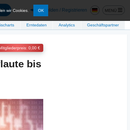
en
Anmelden / Registrieren
MENÜ
den wir Cookies.
OK
ischarts
Erntedaten
Analytics
Geschäftspartner
Mitgliederpreis: 0,00 €
laute bis