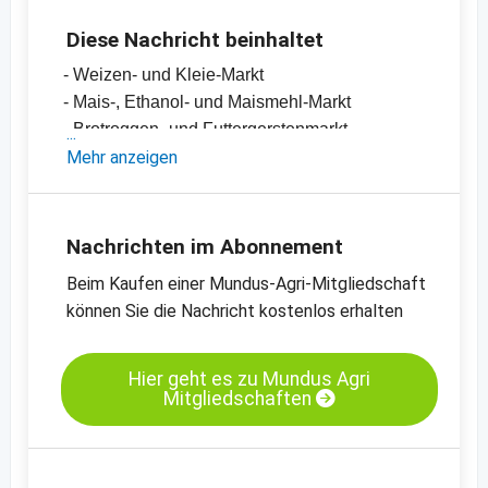
Diese Nachricht beinhaltet
- Weizen- und Kleie-Markt
- Mais-, Ethanol- und Maismehl-Markt
- Brotroggen- und Futtergerstenmarkt
- Einschätzungen und Meinungen des
Mehr anzeigen
Handels
- Offizielle Ernteschätzungen
- Preischarts, Erntebilanzen und Import- und
Nachrichten im Abonnement
Exportdaten
Beim Kaufen einer Mundus-Agri-Mitgliedschaft
- Preischats zu verschiedenen Kassamärkten
können Sie die Nachricht kostenlos erhalten
Kassamarkt - B-Weizen - Hamburg
Kassamarkt - Körnermais - Süd-Oldenburg
Hier geht es zu Mundus Agri
Mitgliedschaften