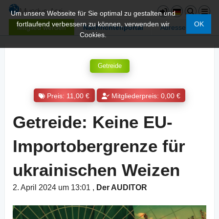
Um unsere Webseite für Sie optimal zu gestalten und
fortlaufend verbessern zu können, verwenden wir
OK
Mitglied werden
Nachrichtenportal
Adressen
Cookies.
Getreide
Preis: 11,00 €
Mitgliederpreis: 0,00 €
Getreide: Keine EU-
Importobergrenze für
ukrainischen Weizen
2. April 2024 um 13:01
,
Der AUDITOR