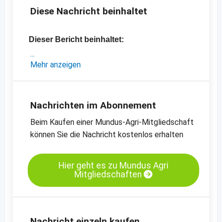
Diese Nachricht beinhaltet
Dieser Bericht beinhaltet:
- aktuelle Informationen aus dem iranischen
Mehr anzeigen
Dattelmarkt
- aktuelle Preise für iranische Datteln
-
weitere Preischarts
Nachrichten im Abonnement
Beim Kaufen einer Mundus-Agri-Mitgliedschaft
können Sie die Nachricht kostenlos erhalten
Hier geht es zu Mundus Agri
Mitgliedschaften
Nachricht einzeln kaufen