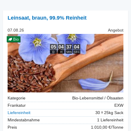
Leinsaat
,
braun, 99.9% Reinheit
07.08.26
Angebot
Bio
Kategorie
Bio-Lebensmittel / Ölsaaten
Frankatur
EXW
Liefereinheit
30
25kg Sack
Mindestabnahme
1 Liefereinheit
Preis
1.010,00 €/Tonne