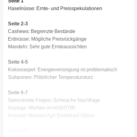
Seite 1
Haselnüsse: Ernte- und Preisspekulationen
Seite 2-3
Cashews: Begrenzte Bestände
Erdnüsse: Mögliche Preisrückgänge
Mandeln: Sehr gute Ernteaussichten
Seite 4-5
Kokosraspel: Energieversorgung ist problematisch
Sultaninen: Plötzlicher Temperatursturz
Seite 6-7
Getrocknete Feigen: Schwache Nachfrage
Anzeige: Werben im AUDITOR
Anzeige: Mundus Agri Direktkauf-Option
Seite 8-9