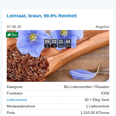
Leinsaat
,
braun, 99.9% Reinheit
07.08.26
Angebot
Bio
Kategorie
Bio-Lebensmittel / Ölsaaten
Frankatur
EXW
Liefereinheit
30
25kg Sack
Mindestabnahme
1 Liefereinheit
Preis
1.010,00 €/Tonne